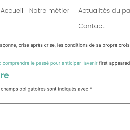
Accueil
Notre métier
Actualités du p
Contact
ne, crise après crise, les conditions de sa propre croiss
 : comprendre le passé pour anticiper l’avenir
first appeare
re
 champs obligatoires sont indiqués avec
*