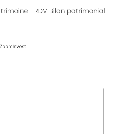
atrimoine
RDV Bilan patrimonial
oomInvest