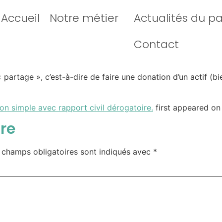
Accueil
Notre métier
Actualités du p
Contact
artage », c’est-à-dire de faire une donation d’un actif (bien
ion simple avec rapport civil dérogatoire.
first appeared o
re
 champs obligatoires sont indiqués avec
*