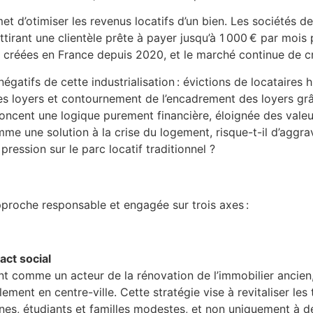
et d’otimiser les revenus locatifs d’un bien. Les sociétés de
attirant une clientèle prête à payer jusqu’à 1 000 € par moi
 créées en France depuis 2020, et le marché continue de c
négatifs de cette industrialisation : évictions de locataire
des loyers et contournement de l’encadrement des loyers g
noncent une logique purement financière, éloignée des valeu
mme une solution à la crise du logement, risque-t-il d’aggra
ession sur le parc locatif traditionnel ?
proche responsable et engagée sur trois axes :
act social
t comme un acteur de la rénovation de l’immobilier ancien,
ent en centre-ville. Cette stratégie vise à revitaliser les t
unes, étudiants et familles modestes, et non uniquement à de