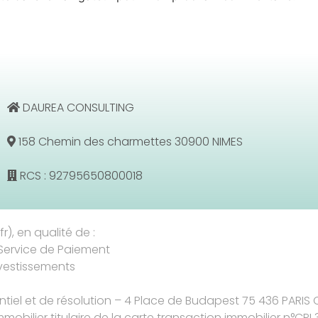
DAUREA CONSULTING
158 Chemin des charmettes 30900 NIMES
RCS : 92795650800018
r), en qualité de :
Service de Paiement
nvestissements
entiel et de résolution – 4 Place de Budapest 75 436 PARIS
mmobilier titulaire de la carte transaction immobilier n°CPI