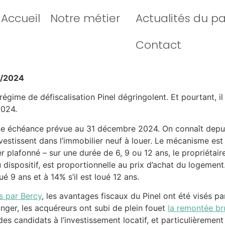
Accueil
Notre métier
Actualités du p
Contact
2/2024
régime de défiscalisation Pinel dégringolent. Et pourtant, i
2024.
 une échéance prévue au 31 décembre 2024. On connaît dep
investissent dans l’immobilier neuf à louer. Le mécanisme es
r plafonné – sur une durée de 6, 9 ou 12 ans, le propriétaire
u dispositif, est proportionnelle au prix d’achat du logemen
oué 9 ans et à 14% s’il est loué 12 ans.
s par Bercy
, les avantages fiscaux du Pinel ont été visés p
nger, les acquéreurs ont subi de plein fouet
la remontée bru
s candidats à l’investissement locatif, et particulièrement